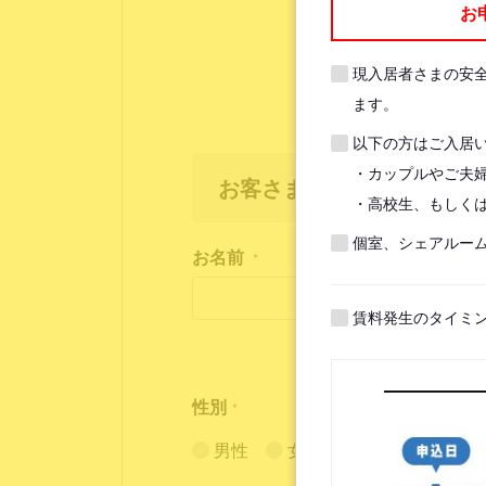
お
現入居者さまの安
ます。
以下の方はご入居
・カップルやご夫
お客さま情報
・高校生、もしくは
個室、シェアルー
お名前
*
賃料発生のタイミ
性別
*
男性
女性