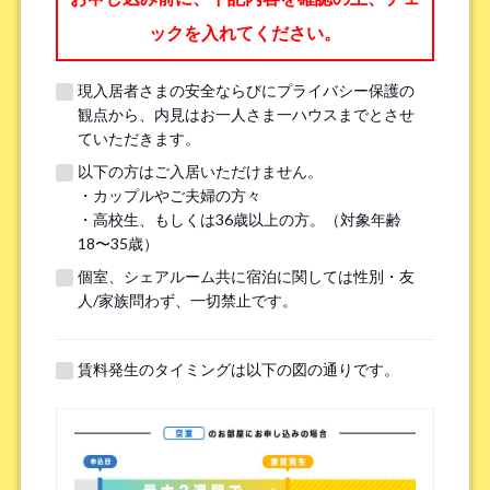
ックを入れてください。
職業
*
現入居者さまの安全ならびにプライバシー保護の
観点から、内見はお一人さま一ハウスまでとさせ
ていただきます。
以下の方はご入居いただけません。
メールアドレス
*
・カップルやご夫婦の方々
・高校生、もしくは36歳以上の方。（対象年齢
18〜35歳）
※現在、当システムでは Hotmail、Live Mail、Outlook からのメールを
個室、シェアルーム共に宿泊に関しては性別・友
受信できない状況です。確実に返信を受け取るために、Gmail や Yahoo
人/家族問わず、一切禁止です。
など別のメールアドレスをご提供いただけますようお願いいたしま
す。
（Hotmail、Live Mail、Outlook の問題解決については、
リンク
をご確
認ください。）
賃料発生のタイミングは以下の図の通りです。
もし 2～3 日以内に返信がない場合は、LINE またはお電話にてお問い合
わせください。何卒よろしくお願いいたします！