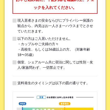
ックを入れてください。
職業
*
現入居者さまの安全ならびにプライバシー保護の
観点から、内見はお一人さま一ハウスまでとさせ
ていただきます。
以下の方はご入居いただけません。
メールアドレス
*
・カップルやご夫婦の方々
・高校生、もしくは36歳以上の方。（対象年齢
18〜35歳）
※現在、当システムでは Hotmail、Live Mail、Outlook からのメールを
個室、シェアルーム共に宿泊に関しては性別・友
受信できない状況です。確実に返信を受け取るために、Gmail や Yahoo
人/家族問わず、一切禁止です。
など別のメールアドレスをご提供いただけますようお願いいたしま
す。
（Hotmail、Live Mail、Outlook の問題解決については、
リンク
をご確
認ください。）
賃料発生のタイミングは以下の図の通りです。
もし 2～3 日以内に返信がない場合は、LINE またはお電話にてお問い合
わせください。何卒よろしくお願いいたします！