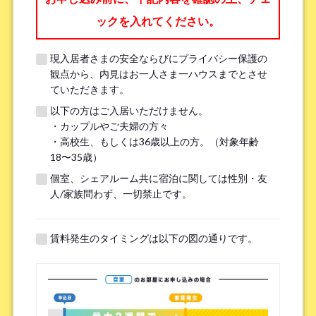
ックを入れてください。
職業
*
現入居者さまの安全ならびにプライバシー保護の
観点から、内見はお一人さま一ハウスまでとさせ
ていただきます。
以下の方はご入居いただけません。
メールアドレス
*
・カップルやご夫婦の方々
・高校生、もしくは36歳以上の方。（対象年齢
18〜35歳）
※現在、当システムでは Hotmail、Live Mail、Outlook からのメールを
個室、シェアルーム共に宿泊に関しては性別・友
受信できない状況です。確実に返信を受け取るために、Gmail や Yahoo
人/家族問わず、一切禁止です。
など別のメールアドレスをご提供いただけますようお願いいたしま
す。
（Hotmail、Live Mail、Outlook の問題解決については、
リンク
をご確
認ください。）
賃料発生のタイミングは以下の図の通りです。
もし 2～3 日以内に返信がない場合は、LINE またはお電話にてお問い合
わせください。何卒よろしくお願いいたします！