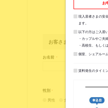
お
現入居者さまの安
ます。
以下の方はご入居
・カップルやご夫
お客さま情報
・高校生、もしくは
個室、シェアルー
お名前
*
賃料発生のタイミ
性別
*
男性
女性