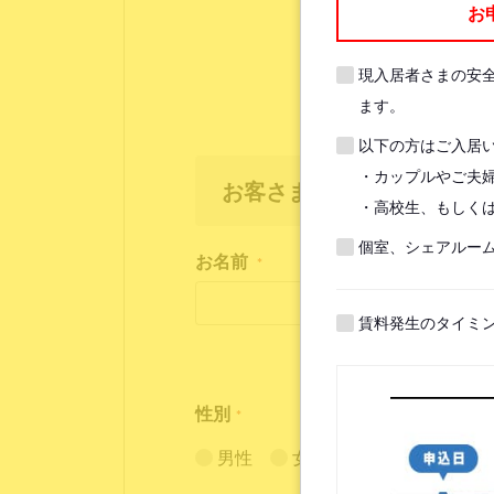
お
現入居者さまの安
ます。
以下の方はご入居
・カップルやご夫
お客さま情報
・高校生、もしくは
個室、シェアルー
お名前
*
賃料発生のタイミ
性別
*
男性
女性