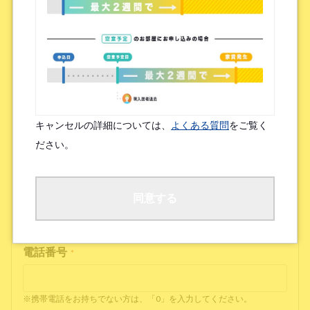
メールアドレス(確認)
*
連絡可能なサービス
*
キャンセルの詳細については、
よくある質問
をご覧く
Zoom
LINE
ださい。
※お持ちでなければ「なし」と入力してください
同意する
電話番号
*
※携帯電話をお持ちでない方は、「0」を入力してください。