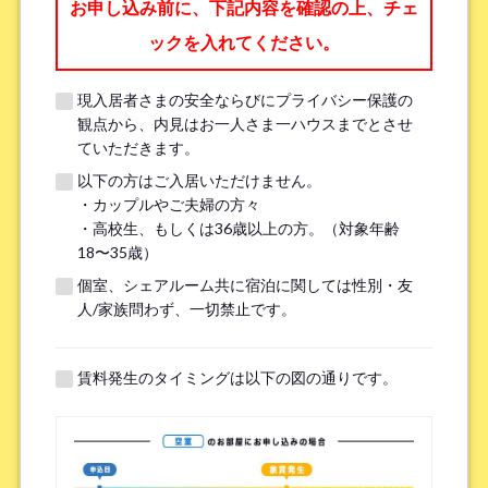
お申し込み前に、下記内容を確認の上、チェ
ックを入れてください。
職業
*
現入居者さまの安全ならびにプライバシー保護の
観点から、内見はお一人さま一ハウスまでとさせ
ていただきます。
以下の方はご入居いただけません。
メールアドレス
・カップルやご夫婦の方々
*
・高校生、もしくは36歳以上の方。（対象年齢
18〜35歳）
※現在、当システムでは Hotmail、Live Mail、Outlook からのメールを
個室、シェアルーム共に宿泊に関しては性別・友
受信できない状況です。確実に返信を受け取るために、Gmail や Yahoo
人/家族問わず、一切禁止です。
など別のメールアドレスをご提供いただけますようお願いいたしま
す。
（Hotmail、Live Mail、Outlook の問題解決については、
リンク
をご確
賃料発生のタイミングは以下の図の通りです。
認ください。）
もし 2～3 日以内に返信がない場合は、LINE またはお電話にてお問い合
わせください。何卒よろしくお願いいたします！