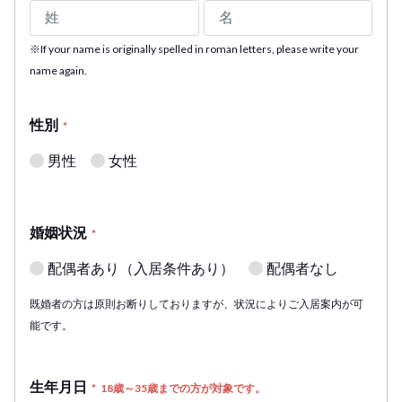
※If your name is originally spelled in roman letters, please write your
name again.
性別
*
男性
女性
婚姻状況
*
配偶者あり（入居条件あり）
配偶者なし
既婚者の方は原則お断りしておりますが、状況によりご入居案内が可
能です。
生年月日
*
18歳～35歳までの方が対象です。