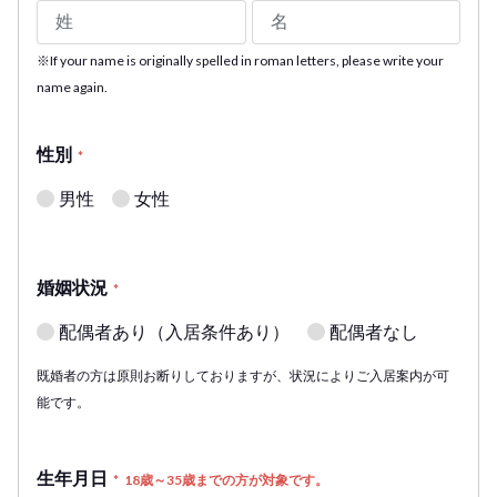
※If your name is originally spelled in roman letters, please write your
name again.
性別
*
男性
女性
婚姻状況
*
配偶者あり（入居条件あり）
配偶者なし
既婚者の方は原則お断りしておりますが、状況によりご入居案内が可
能です。
生年月日
*
18歳～35歳までの方が対象です。